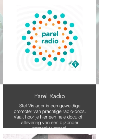
Parel Radio
Stef Visjager is een geweldige
promoter van prachtige radio-docs.
Vaak hoor je hier een hele docu of 1
aflevering van een bijzonder
gemaakt verhaal.