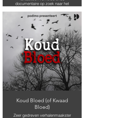
documentaire op zoek naar het
plantageverleden van haar
voorouders. Peggy Bouva blijkt
voorouders te hebben die tot slaaf
waren gemaakt op dezelfde
suikerplantage als waar Maartjes
voorouders aandelen in hadden.
Persoonlijk, maar tegelijkertijd zeer
universeel en belangrijk.
Koud Bloed (of Kwaad
Bloed)
Zeer gedreven verhalenmaakster