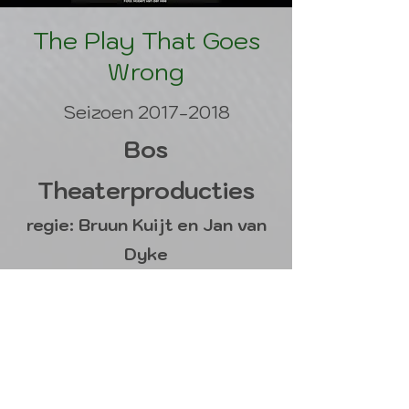
The Play That Goes
Wrong
Seizoen
2017-2018
Bos
Theaterproducties
regie: Bruun Kuijt en Jan van
Dyke
Rol:
Techneute