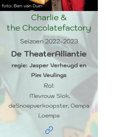
foto: Ben van Duin
Charlie &
the Chocolatefactory
Seizoen
2022-2023
De TheaterAlliantie
regie: Jasper Verheugd en
Pim Veulings
Rol:
Mevrouw Slok,
deSnoepverkoopster, Oempa
Loempa